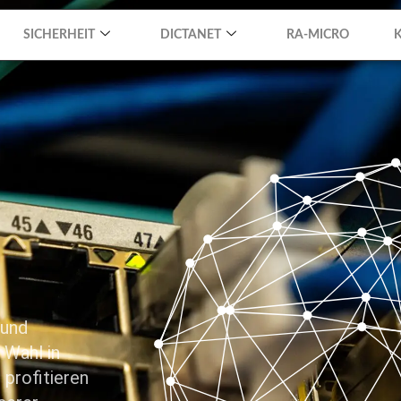
SICHERHEIT
DICTANET
RA-MICRO
 und
 Wahl in
profitieren