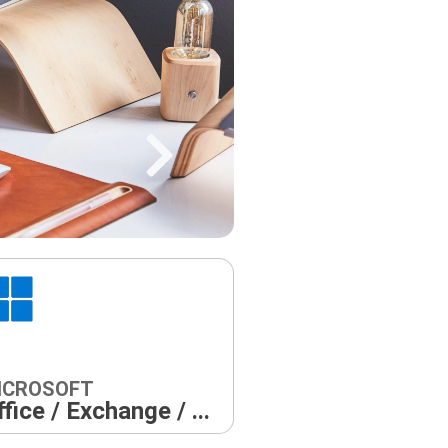
ICROSOFT
fice / Exchange / ...