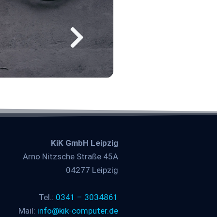
KiK GmbH Leipzig
Arno Nitzsche Straße 45A
04277 Leipzig
Tel.:
0341 – 3034861
Mail:
info@kik-computer.de