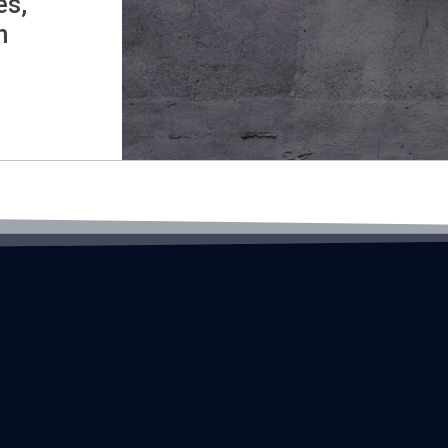
es,
n