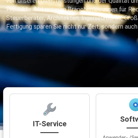
von unseren Dienstleistungen und der Qualität un
Produkte. Mit unseren Branchenlösungen für Re
Steuerberater, Architekten, Ingenieurbüros, Gro
Fertigung sparen Sie nicht nur Zeit, sondern auch
Soft
IT-Service
Anwender- /Se