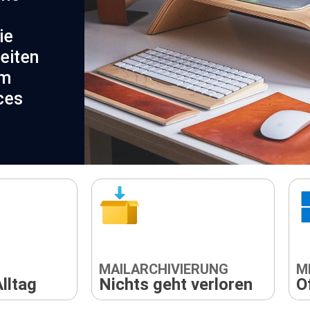
ie
eiten
im
ces
MAILARCHIVIERUNG
M
lltag
Nichts geht verloren
Of