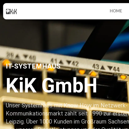
HOME
Zum
Inhalt
springen
IT-SYSTEMHAUS
KiK GmbH
Unser Systemhaus mit Know How im Netzwerk-
Kommunikationsmarkt zählt seit 1990 zur ersten
Leipzig. Über 1000 Kunden im Großraum Sachsen 