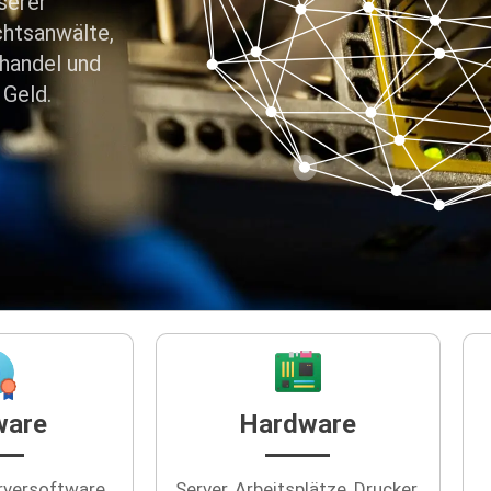
serer
chtsanwälte,
ßhandel und
 Geld.
ware
Hardware
rversoftware,
Server, Arbeitsplätze, Drucker,