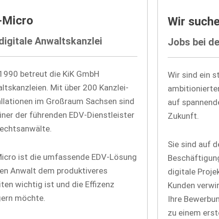
-Micro
Wir suche
digitale Anwaltskanzlei
Jobs bei de
 1990 betreut die KiK GmbH
Wir sind ein 
ltskanzleien. Mit über 200 Kanzlei-
ambitionierten
allationen im Großraum Sachsen sind
auf spannende
einer der führenden EDV-Dienstleister
Zukunft.
Rechtsanwälte.
Sie sind auf 
icro ist die umfassende EDV-Lösung
Beschäftigung
den Anwalt dem produktiveres
digitale Proj
ten wichtig ist und die Effizenz
Kunden verwir
gern möchte.
Ihre Bewerbun
zu einem erst